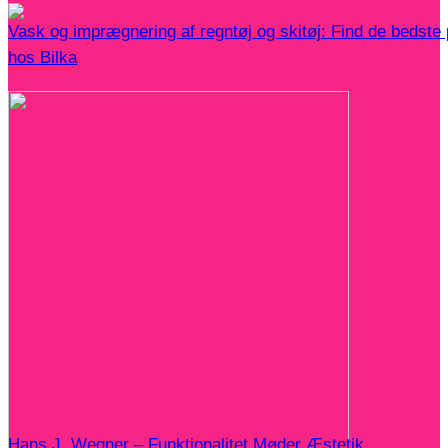
Vask og imprægnering af regntøj og skitøj: Find de bedste
hos Bilka
Hans J. Wegner – Funktionalitet Møder Æstetik