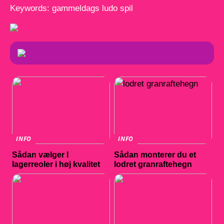
Keywords: gammeldags ludo spil
INFO
INFO
Sådan vælger I
Sådan monterer du et
lagerreoler i høj kvalitet
lodret granraftehegn