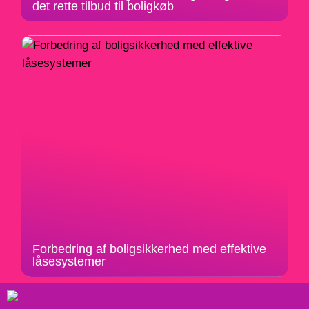
det rette tilbud til boligkøb
Forbedring af boligsikkerhed med effektive
låsesystemer