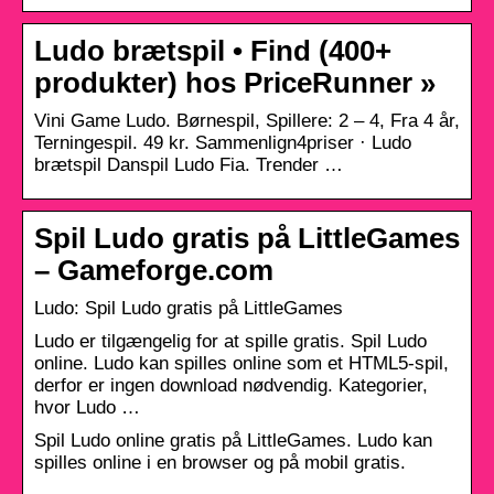
Ludo brætspil • Find (400+
produkter) hos PriceRunner »
Vini Game Ludo. Børnespil, Spillere: 2 – 4, Fra 4 år,
Terningespil. 49 kr. Sammenlign4priser · Ludo
brætspil Danspil Ludo Fia. Trender …
Spil Ludo gratis på LittleGames
– Gameforge.com
Ludo: Spil Ludo gratis på LittleGames
Ludo er tilgængelig for at spille gratis. Spil Ludo
online. Ludo kan spilles online som et HTML5-spil,
derfor er ingen download nødvendig. Kategorier,
hvor Ludo …
Spil Ludo online gratis på LittleGames. Ludo kan
spilles online i en browser og på mobil gratis.