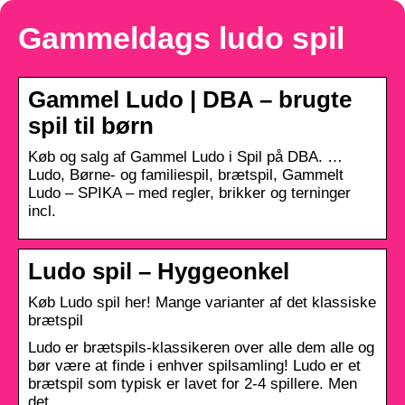
Gammeldags ludo spil
Gammel Ludo | DBA – brugte
spil til børn
Køb og salg af Gammel Ludo i Spil på DBA. …
Ludo, Børne- og familiespil, brætspil, Gammelt
Ludo – SPIKA – med regler, brikker og terninger
incl.
Ludo spil – Hyggeonkel
Køb Ludo spil her! Mange varianter af det klassiske
brætspil
Ludo er brætspils-klassikeren over alle dem alle og
bør være at finde i enhver spilsamling! Ludo er et
brætspil som typisk er lavet for 2-4 spillere. Men
det …