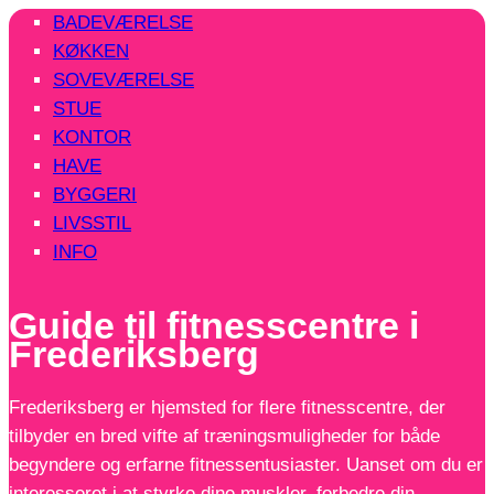
BADEVÆRELSE
KØKKEN
SOVEVÆRELSE
STUE
KONTOR
HAVE
BYGGERI
LIVSSTIL
INFO
Guide til fitnesscentre i
Frederiksberg
Frederiksberg er hjemsted for flere fitnesscentre, der
tilbyder en bred vifte af træningsmuligheder for både
begyndere og erfarne fitnessentusiaster. Uanset om du er
interesseret i at styrke dine muskler, forbedre din