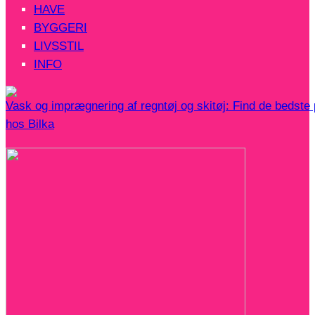
HAVE
BYGGERI
LIVSSTIL
INFO
Vask og imprægnering af regntøj og skitøj: Find de bedste
hos Bilka