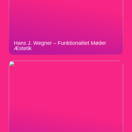
Hans J. Wegner – Funktionalitet Møder
Æstetik