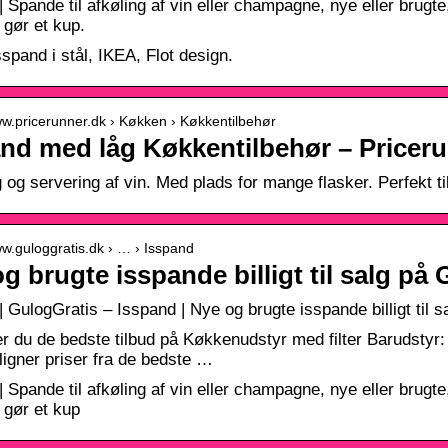
 Spande til afkøling af vin eller champagne, nye eller brugte, 
 gør et kup.
sspand i stål, IKEA, Flot design.
ww.pricerunner.dk › Køkken › Køkkentilbehør
nd med låg Køkkentilbehør – Pricer
ng og servering af vin. Med plads for mange flasker. Perfekt t
ww.guloggratis.dk › … › Isspand
g brugte isspande billigt til salg på
| GulogGratis – Isspand | Nye og brugte isspande billigt til 
er du de bedste tilbud på Køkkenudstyr med filter Barudstyr:
gner priser fra de bedste …
 Spande til afkøling af vin eller champagne, nye eller brugte, 
g gør et kup