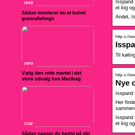
Isspand |
INFO
et kig og
Sådan monterer du et lodret
Andet, I
granraftehegn
http s://w
Isspa
Til køli
INFO
Vælg den rette mørtel i det
http s://w
store udvalg hos Maxibag
Nye o
Isspand 
Her find
sammenli
Isspand |
et kig o
STUE
Sådan passer du bedst på din