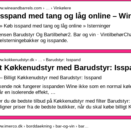
www.wineandbarrels.com › … › Vinkølere
isspand med tang og låg online – Wi
» Køb isspand med tang og låg online » Isterninger
nsen Barudstyr Og Bartilbehør2. Bar og vin · Vintilbehør
eIsterningebakker og isspande.
ww.kokkenudstyr.dk › … › Barudstyr: Isspand
gt Køkkenudstyr med Barudstyr: Iss
– Billigt Køkkenudstyr med Barudstyr: Isspand
ende nok fungerer isspanden Wine ikke som en normal køler. I
år en isolerende effekt, …
er du de bedste tilbud på Køkkenudstyr med filter Barudstyr:
gner priser fra de bedste butikker, når du skal købe billigt
ww.imerco.dk › borddaekning › bar-og-vin › bar…