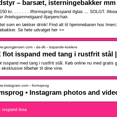
styr – barsæt, isterningebakker mm
150 kr. . . . . . . #formsprog #isspand #glas … SOLGT. #ike
ir #nielsgammelgaard #jarpenchair.
ntet som en lækker drink! Find alt til hjemmebaren hos Imerco.
gebakker. Se hele udvalget her >>
www.georgjensen.com › da-dk › isspande-koelere
flot isspand med tang i rustfrit stål
t isspand med tang i rustfrit stål. Køb online nu med gratis
eksklusive tilbehør til dine vine.
www.instagram.com › formsprog
msprog • Instagram photos and vide
 isspand ikea