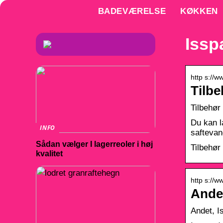
BADEVÆRELSE
KØKKEN
Issp
http s://
Tilbe
Tilbehør 
Du kan l
INFO
saftevan
Sådan vælger I lagerreoler i høj
Tilbehør 
kvalitet
http s://w
Andet
Andet, I