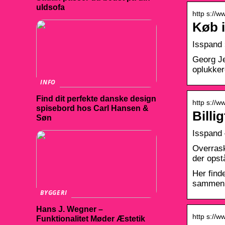
uldsofa
http s://
Køb 
Isspand 
Georg Je
oplukker
INFO
Find dit perfekte danske design
http s://w
spisebord hos Carl Hansen &
Billi
Søn
Isspand 
Overrask
der opst
Her find
sammenli
BYGGERI
Hans J. Wegner –
http s://w
Funktionalitet Møder Æstetik