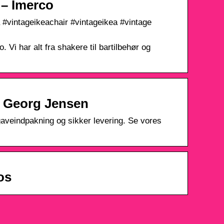
 – Imerco
a #vintageikeachair #vintageikea #vintage
 Vi har alt fra shakere til bartilbehør og
 | Georg Jensen
 gaveindpakning og sikker levering. Se vores
os