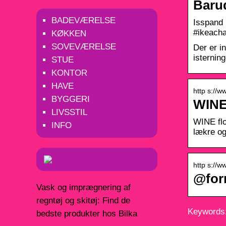
Barud
BADEVÆRELSE
Isspand 
#ikeacha
KØKKEN
SOVEVÆRELSE
Der er i
isternin
STUE
KONTOR
HAVE
http s://
BYGGERI
WINE 
LIVSSTIL
WINE flo
INFO
lækre og 
http s://
@for
Vask og imprægnering af
regntøj og skitøj: Find de
Keywords:
bedste produkter hos Bilka