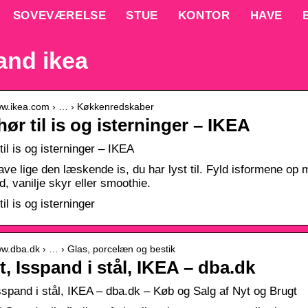
SOVEVÆRELSE
STUE
KONTOR
HAVE
and ikea
www.ikea.com › … › Køkkenredskaber
hør til is og isterninger – IKEA
til is og isterninger – IKEA
ave lige den læskende is, du har lyst til. Fyld isformene op m
d, vanilje skyr eller smoothie.
til is og isterninger
ww.dba.dk › … › Glas, porcelæn og bestik
, Isspand i stål, IKEA – dba.dk
sspand i stål, IKEA – dba.dk – Køb og Salg af Nyt og Brugt