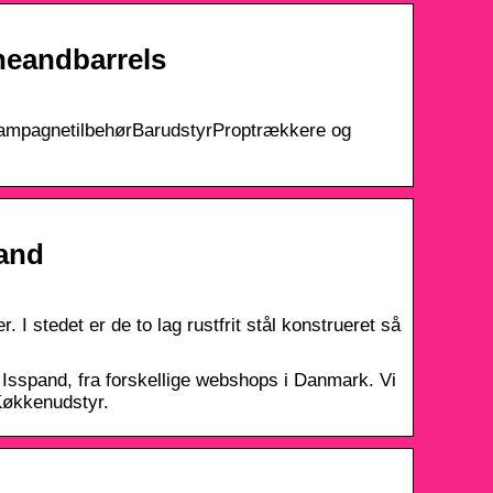
neandbarrels
ChampagnetilbehørBarudstyrProptrækkere og
pand
 stedet er de to lag rustfrit stål konstrueret så
 Isspand, fra forskellige webshops i Danmark. Vi
 Køkkenudstyr.