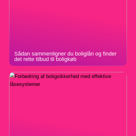
Sådan sammenligner du boliglån og finder
det rette tilbud til boligkøb