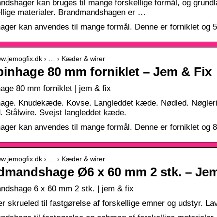
dshager kan bruges til mange forskellige formål, og grund
ellige materialer. Brandmandshagen er …
ager kan anvendes til mange formål. Denne er forniklet og
ww.jemogfix.dk › … › Kæder & wirer
inhage 80 mm forniklet – Jem & Fix
age 80 mm forniklet | jem & fix
hage. Knudekæde. Kovse. Langleddet kæde. Nødled. Nøgler
. Stålwire. Svejst langleddet kæde.
ager kan anvendes til mange formål. Denne er forniklet og
ww.jemogfix.dk › … › Kæder & wirer
dmandshage Ø6 x 60 mm 2 stk. – Jem
dshage 6 x 60 mm 2 stk. | jem & fix
er skrueled til fastgørelse af forskellige emner og udstyr. La