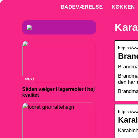
BADEVÆRELSE
KØKKEN
Kara
http s://w
Bran
Brandman
Brandman
INFO
den har
Sådan vælger I lagerreoler i høj
Brandman
kvalitet
http s://w
Karab
Karabinh