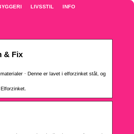
BYGGERI
LIVSSTIL
INFO
 & Fix
terialer · Denne er lavet i elforzinket stål, og
Elforzinket.