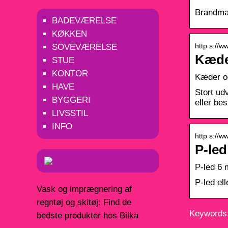
Brandman
BADEVÆRELSE
KØKKEN
http s://w
SOVEVÆRELSE
Kæder
STUE
KONTOR
Kæder og 
HAVE
Stort ud
BYGGERI
eller bes
LIVSSTIL
INFO
http s://w
P-led
P-led 6 
P-led ell
Vask og imprægnering af
regntøj og skitøj: Find de
Keywords:
bedste produkter hos Bilka