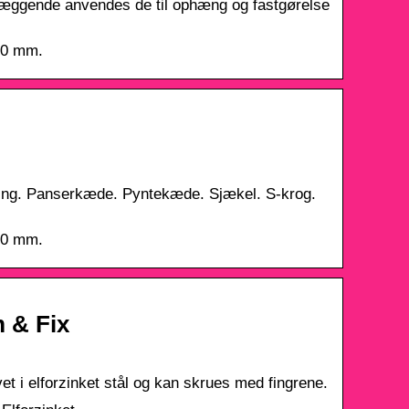
læggende anvendes de til ophæng og fastgørelse
 50 mm.
ing. Panserkæde. Pyntekæde. Sjækel. S-krog.
 80 mm.
 & Fix
vet i elforzinket stål og kan skrues med fingrene.