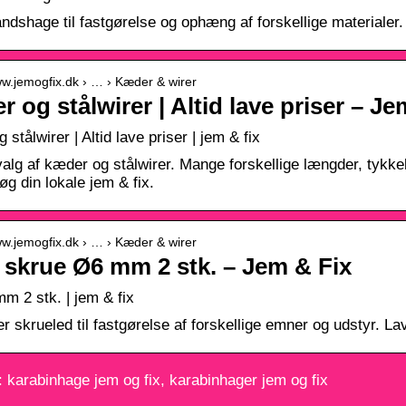
dshage til fastgørelse og ophæng af forskellige materialer. 
ww.jemogfix.dk › … › Kæder & wirer
 og stålwirer | Altid lave priser – Je
stålwirer | Altid lave priser | jem & fix
valg af kæder og stålwirer. Mange forskellige længder, tykke
øg din lokale jem & fix.
ww.jemogfix.dk › … › Kæder & wirer
 skrue Ø6 mm 2 stk. – Jem & Fix
mm 2 stk. | jem & fix
er skrueled til fastgørelse af forskellige emner og udstyr. La
 karabinhage jem og fix, karabinhager jem og fix