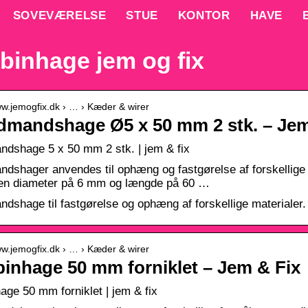
SOVEVÆRELSE
STUE
KONTOR
HAVE
binhage jem og fix
ww.jemogfix.dk › … › Kæder & wirer
dmandshage Ø5 x 50 mm 2 stk. – Jem
dshage 5 x 50 mm 2 stk. | jem & fix
dshager anvendes til ophæng og fastgørelse af forskellige ma
 en diameter på 6 mm og længde på 60 …
dshage til fastgørelse og ophæng af forskellige materialer. 
ww.jemogfix.dk › … › Kæder & wirer
inhage 50 mm forniklet – Jem & Fix
age 50 mm forniklet | jem & fix