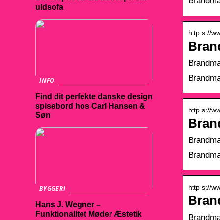
Brandman
uldsofa
http s://w
Bran
Brandman
Brandman
INFO
Find dit perfekte danske design
spisebord hos Carl Hansen &
http s://w
Søn
Bran
Brandman
Brandman
http s://w
BYGGERI
Bran
Hans J. Wegner –
Funktionalitet Møder Æstetik
Brandma