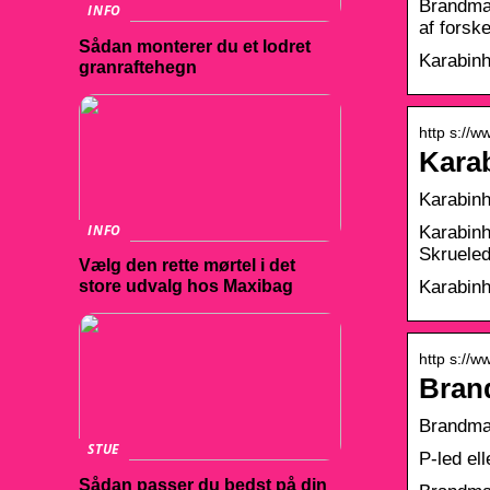
Brandman
INFO
af forsk
Sådan monterer du et lodret
Karabinh
granraftehegn
http s://w
Karab
Karabinh
INFO
Karabin
Skrueled
Vælg den rette mørtel i det
Karabinh
store udvalg hos Maxibag
http s://w
Bran
Brandman
STUE
P-led ell
Sådan passer du bedst på din