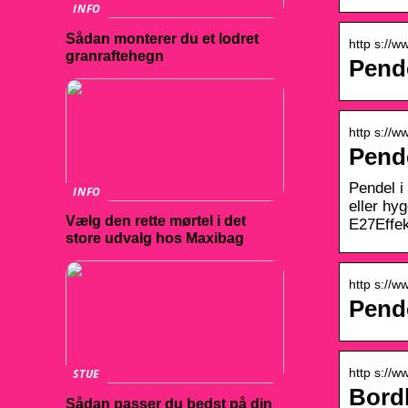
INFO
Sådan monterer du et lodret
http s://
granraftehegn
Pend
http s://
Pend
Pendel i
INFO
eller hy
Vælg den rette mørtel i det
E27Effe
store udvalg hos Maxibag
http s://
Pende
http s://w
STUE
Bord
Sådan passer du bedst på din