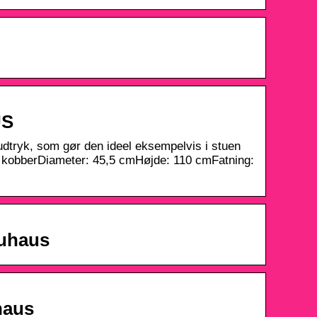
US
 udtryk, som gør den ideel eksempelvis i stuen
e: kobberDiameter: 45,5 cmHøjde: 110 cmFatning:
auhaus
haus