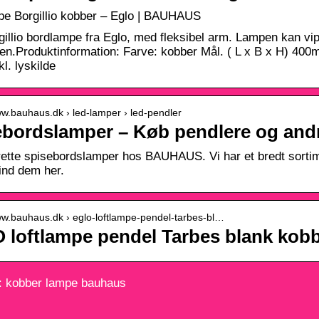
e Borgillio kobber – Eglo | BAUHAUS
gillio bordlampe fra Eglo, med fleksibel arm. Lampen kan vip
en.Produktinformation: Farve: kobber Mål. ( L x B x H) 
. lyskilde
ww.bauhaus.dk › led-lamper › led-pendler
ebordslamper – Køb pendlere og an
rette spisebordslamper hos BAUHAUS. Vi har et bredt sortime
Find dem her.
www.bauhaus.dk › eglo-loftlampe-pendel-tarbes-bl…
 loftlampe pendel Tarbes blank kob
 kobber lampe bauhaus