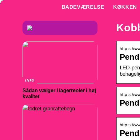
BADEVÆRELSE
KØKKEN
Kobb
http s://
Pend
LED-pend
behageli
INFO
Sådan vælger I lagerreoler i høj
http s://
kvalitet
Pend
http s://
Pend