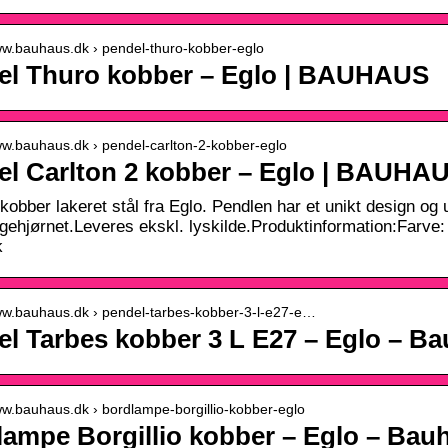
www.bauhaus.dk › pendel-thuro-kobber-eglo
el Thuro kobber – Eglo | BAUHAUS
www.bauhaus.dk › pendel-carlton-2-kobber-eglo
el Carlton 2 kobber – Eglo | BAUHA
 kobber lakeret stål fra Eglo. Pendlen har et unikt design og
ggehjørnet.Leveres ekskl. lyskilde.Produktinformation:Farv
k
www.bauhaus.dk › pendel-tarbes-kobber-3-l-e27-e…
l Tarbes kobber 3 L E27 – Eglo – B
ww.bauhaus.dk › bordlampe-borgillio-kobber-eglo
lampe Borgillio kobber – Eglo – Bau