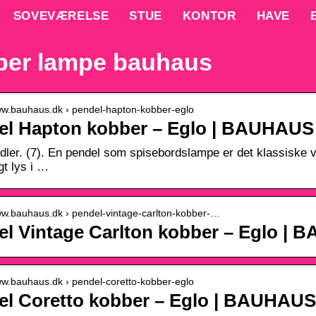
SOVEVÆRELSE
STUE
KONTOR
HAVE
er lampe bauhaus
www.bauhaus.dk › pendel-hapton-kobber-eglo
el Hapton kobber – Eglo | BAUHAUS
ler. (7). En pendel som spisebordslampe er det klassiske va
gt lys i …
www.bauhaus.dk › pendel-vintage-carlton-kobber-…
el Vintage Carlton kobber – Eglo |
www.bauhaus.dk › pendel-coretto-kobber-eglo
el Coretto kobber – Eglo | BAUHAUS