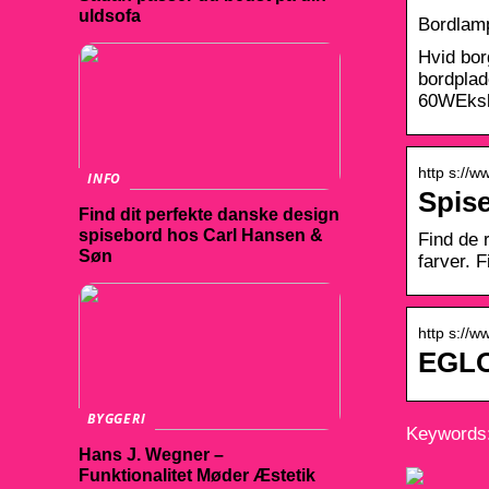
uldsofa
Bordlamp
Hvid bor
bordplad
60WEkskl
http s://w
INFO
Spis
Find dit perfekte danske design
spisebord hos Carl Hansen &
Find de 
Søn
farver. 
http s://
EGLO
BYGGERI
Keywords:
Hans J. Wegner –
Funktionalitet Møder Æstetik