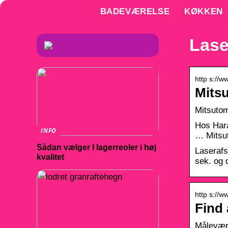
BADEVÆRELSE
KØKKEN
Lase
http s://
Mits
Mitsuto
Hos Hara
INFO
… Mitsu
Sådan vælger I lagerreoler i høj
Laserafs
kvalitet
sek. og 
http s://w
Find 
Måleværkt