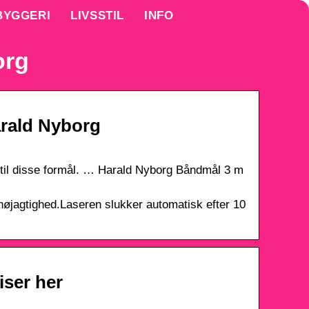
BYGGERI
LIVSSTIL
INFO
org
arald Nyborg
s til disse formål. … Harald Nyborg Båndmål 3 m
øjagtighed.Laseren slukker automatisk efter 10
iser her