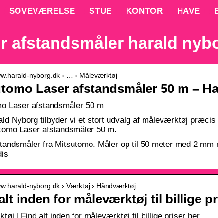
SOVEVÆRELSE
STUE
KONTOR
HAVE
r afstandsmåler harald nyb
www.harald-nyborg.dk › … › Måleværktøj
utomo Laser afstandsmåler 50 m – H
mo Laser afstandsmåler 50 m
ld Nyborg tilbyder vi et stort udvalg af måleværktøj præci
tomo Laser afstandsmåler 50 m.
tandsmåler fra Mitsutomo. Måler op til 50 meter med 2 mm n
dis
ww.harald-nyborg.dk › Værktøj › Håndværktøj
alt inden for måleværktøj til billige pr
øj | Find alt inden for måleværktøj til billige priser her