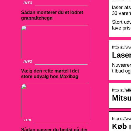
INFO
laser af
Sådan monterer du et lodret
33 vareh
granraftehegn
Stort ud
lave pris
http s://w
Laser
INFO
Nuværend
tilbud og
Vælg den rette mørtel i det
store udvalg hos Maxibag
http s://a
Mitsu
http s://w
STUE
Køb m
Sådan passer du bedst på din