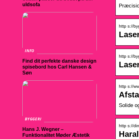
uldsofa
Præcisio
http s://b
Laser
INFO
http s://b
Find dit perfekte danske design
Lase
spisebord hos Carl Hansen &
Søn
http s://w
Afsta
Solide o
BYGGERI
http s://d
Hans J. Wegner –
Haral
Funktionalitet Møder Æstetik