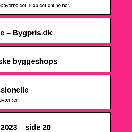
obbyarbejdet. Køb det online her.
ne – Bygpris.dk
nske byggeshops
sionelle
ndværker.
.2023 – side 20