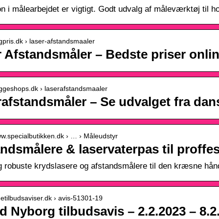
n i målearbejdet er vigtigt. Godt udvalg af måleværktøj til h
ygpris.dk › laser-afstandsmaaler
 Afstandsmåler – Bedste priser onli
yggeshops.dk › laserafstandsmaaler
rafstandsmåler – Se udvalget fra da
ww.specialbutikken.dk › … › Måleudstyr
ndsmålere & laservaterpas til proffes
g robuste krydslasere og afstandsmålere til den kræsne hå
inetilbudsaviser.dk › avis-51301-19
d Nyborg tilbudsavis – 2.2.2023 – 8.2