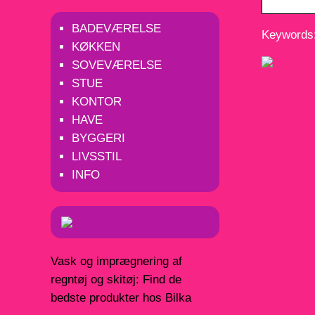
BADEVÆRELSE
Keywords:
KØKKEN
SOVEVÆRELSE
STUE
KONTOR
HAVE
BYGGERI
LIVSSTIL
INFO
Vask og imprægnering af
regntøj og skitøj: Find de
bedste produkter hos Bilka