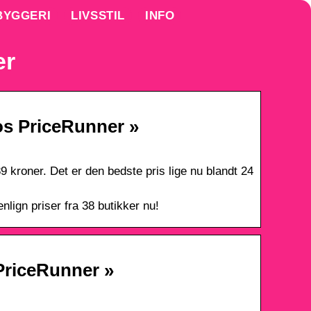
BYGGERI
LIVSSTIL
INFO
er
os PriceRunner »
 kroner. Det er den bedste pris lige nu blandt 24
ign priser fra 38 butikker nu!
 PriceRunner »