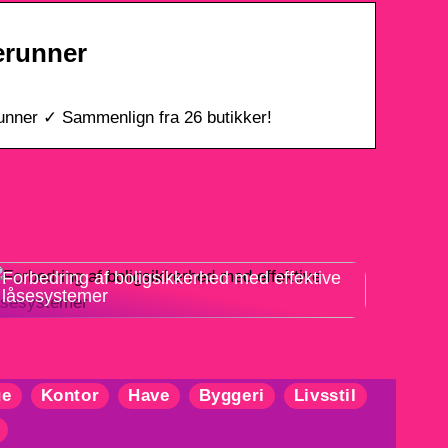
erunner
unner ✓ Sammenlign fra 26 butikker!
Forbedring af boligsikkerhed med effektive
låsesystemer
ue
Kontor
Have
Byggeri
Livsstil