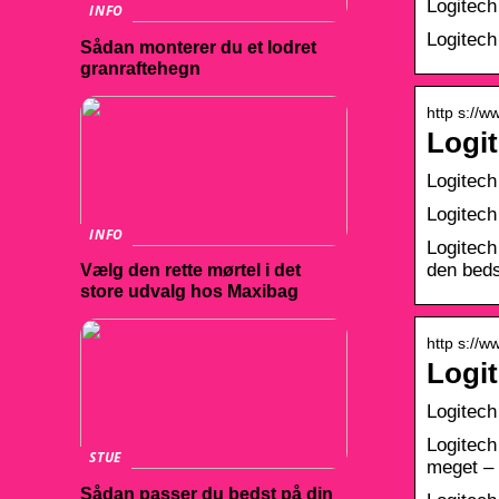
Logitech
INFO
Logitech
Sådan monterer du et lodret
granraftehegn
http s://
Logit
Logitech
Logitech
INFO
Logitec
den beds
Vælg den rette mørtel i det
store udvalg hos Maxibag
http s://
Logi
Logitec
Logitech
STUE
meget – 
Sådan passer du bedst på din