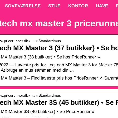
SOVEVÆRELSE
STUE
KONTOR
HAVE
tech mx master 3 pricerunn
www.pricerunner.dk › … › Standardmus
ech MX Master 3 (37 butikker) • Se h
 MX Master 3 (38 butikker) • Se hos PriceRunner »
 2022 — Laveste pris for Logitech MX Master 3 for Mac er 789
r. At bruge en mus sammen med din …
 MX Master 3 – Find laveste pris hos PriceRunner ✓ Sammenl
www.pricerunner.dk › … › Standardmus
ech MX Master 3S (45 butikker) • Se
 MX Master 3S (46 butikker) • Se PriceRunner »