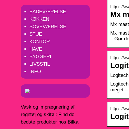
http s://
BADEVÆRELSE
Mx m
KØKKEN
Mx maste
SOVEVÆRELSE
Mx maste
STUE
– Gør de
KONTOR
HAVE
BYGGERI
http s://
LIVSSTIL
Logi
INFO
Logitech
Logitech
meget – 
Vask og imprægnering af
http s://
regntøj og skitøj: Find de
Logi
bedste produkter hos Bilka