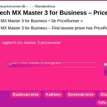
www.pricerunner.dk › … › Standardmus
ech MX Master 3 for Business – Pric
 MX Master 3 for Business • Se PriceRunner »
 MX Master 3 for Business – Find laveste priser hos PriceR
 logitech mx master 3 pricerunner
Sådan sammenligner du boliglån og finder
det rette tilbud til boligkøb
Badeværelse
Køkken
Soveværelse
St
Info