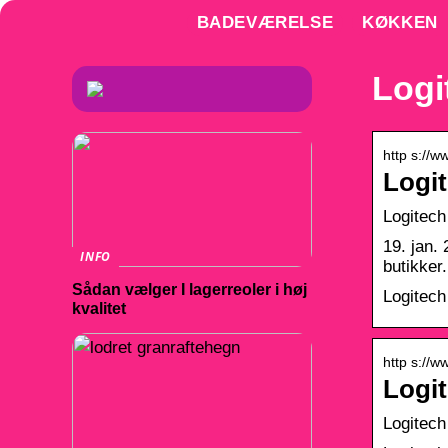
BADEVÆRELSE
KØKKEN
Logi
http s://
Logit
Logitech
19. jan.
INFO
butikke
Sådan vælger I lagerreoler i høj
Logitech
kvalitet
http s://
Logit
Logitech