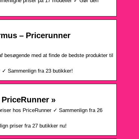
enligne priser på 17 modeller ✓ Gør den
rmus – Pricerunner
f besøgende med at finde de bedste produkter til
r ✓ Sammenlign fra 23 butikker!
s PriceRunner »
priser hos PriceRunner ✓ Sammenlign fra 26
n priser fra 27 butikker nu!