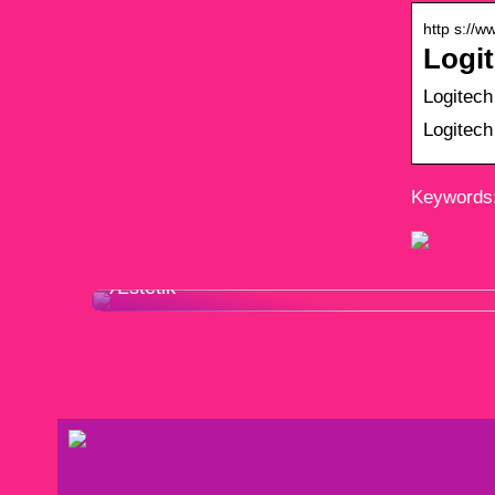
http s://
Logit
Logitech
Logitech
Keywords:
Hans J. Wegner – Funktionalitet Møder
Æstetik