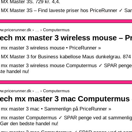
 MX Master 3S. 729 kr. 4,4.
 MX Master 3S – Find laveste priser hos PriceRunner ✓ Sam
www.pricerunner.dk › … › Computermus
ech mx master 3 wireless mouse – P
 mx master 3 wireless mouse • PriceRunner »
 MX Master 3 for Business kabellose Maus dunkelgrau. 874 k
h mx master 3 wireless mouse Computermus ✓ SPAR penge v
te handel nu!
www.pricerunner.dk › … › Computermus
tech mx master 3 mac Computermus 
h mx master 3 mac • Sammenlign på PriceRunner »
 mx master Computermus ✓ SPAR penge ved at sammenligne 
Gør den bedste handel nu!