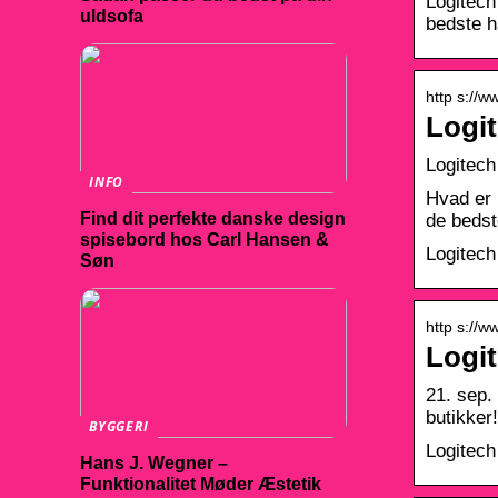
Logitec
uldsofa
bedste h
http s://
Logi
Logitech
INFO
Hvad er 
Find dit perfekte danske design
de bedst
spisebord hos Carl Hansen &
Logitech
Søn
http s://
Logit
21. sep.
butikker!
BYGGERI
Logitech
Hans J. Wegner –
Funktionalitet Møder Æstetik