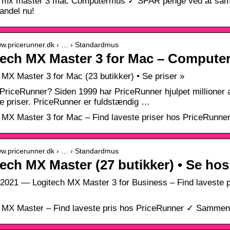
h mx master 3 mac Computermus ✓ SPAR penge ved at samm
andel nu!
www.pricerunner.dk › … › Standardmus
tech MX Master 3 for Mac – Compute
 MX Master 3 for Mac (23 butikker) • Se priser »
PriceRunner? Siden 1999 har PriceRunner hjulpet millioner a
e priser. PriceRunner er fuldstændig …
 MX Master 3 for Mac – Find laveste priser hos PriceRunne
www.pricerunner.dk › … › Standardmus
ech MX Master (27 butikker) • Se ho
 2021 — Logitech MX Master 3 for Business – Find laveste 
 MX Master – Find laveste pris hos PriceRunner ✓ Sammenlig