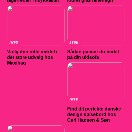
lagerreoler i høj kvalitet
lodret granraftehegn
INFO
STUE
Vælg den rette mørtel i
Sådan passer du bedst
det store udvalg hos
på din uldsofa
Maxibag
INFO
Find dit perfekte danske
design spisebord hos
Carl Hansen & Søn