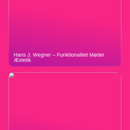
Hans J. Wegner – Funktionalitet Møder
Æstetik