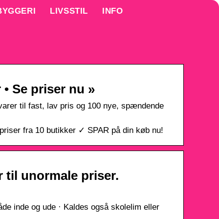
BYGGERI
LIVSSTIL
INFO
• Se priser nu »
er til fast, lav pris og 100 nye, spændende
riser fra 10 butikker ✓ SPAR på din køb nu!
til unormale priser.
åde inde og ude · Kaldes også skolelim eller