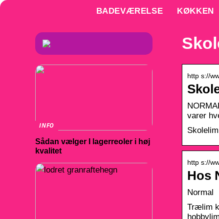
BADEVÆRELSE
KØKKEN
Skol
http s://w
Skole
NORMAL e
varer hv
INFO
Skolelim
Sådan vælger I lagerreoler i høj
kvalitet
http s://w
Hos N
Normal
Trælim k
hobbylim