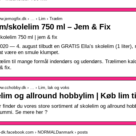
ww.jemogfix.dk › … › Lim › Trælim
m/skolelim 750 ml – Jem & Fix
kolelim 750 ml | jem & fix
2020 — 4. august tilbudt en GRATIS Ella’s skolelim (1 liter
 at være en smule klumpet.
ælim til mange formål indendørs og udendørs. Trælimen kald
& fix.
ww.cchobby.dk › … › Lim, lak og voks
lim og allround hobbylim | Køb lim til
finder du vores store sortiment af skolelim og allround hobbyl
ummi. Se mere her ?
da-dk.facebook.com › NORMALDanmark › posts