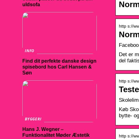
Norma
uldsofa
http s://
Norm
Faceboo
INFO
Det er m
del fakt
Find dit perfekte danske design
spisebord hos Carl Hansen &
Søn
http s://
Teste
Skolelim 
Køb Skol
bytte- og
BYGGERI
Hans J. Wegner –
Funktionalitet Møder Æstetik
http s://w