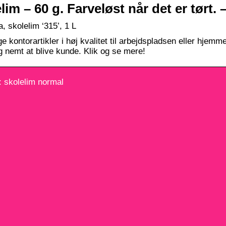
lim – 60 g. Farveløst når det er tørt. 
, skolelim ‘315’, 1 L
ge kontorartikler i høj kvalitet til arbejdspladsen eller hjem
og nemt at blive kunde. Klik og se mere!
 skolelim normal