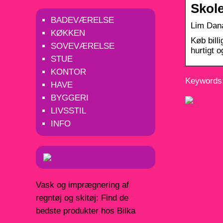
Skole
BADEVÆRELSE
Lim Dana
KØKKEN
Køb billi
SOVEVÆRELSE
hurtigt 
STUE
KONTOR
Keywords:
HAVE
BYGGERI
LIVSSTIL
INFO
Vask og imprægnering af
regntøj og skitøj: Find de
bedste produkter hos Bilka