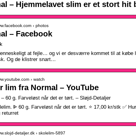
l – Hjemmelavet slim er et stort hit
www.facebook.com › photos
al – Facebook
k
enneskeligt at fejle… og vi er desværre kommet til at købe li
isk. Og de klistrer snart…
www.youtube.com › watch
r lim fra Normal – YouTube
– 60 g. Farveløst når det er tørt. – Sløjd-Detaljer
elim. ᐈ 60 g. Farveløst når det er tørt. ⭐ 17,00 kr/stk ✅ H
 returret
ww.slojd-detaljer.dk › skolelim-5897