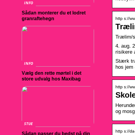
INFO
Sådan monterer du et lodret
granraftehegn
http s://w
Træli
Trælim/s
4. aug. 
risikere
Stærk tr
INFO
hos jem 
Vælg den rette mørtel i det
store udvalg hos Maxibag
http s://w
Skole
Herunder 
og mosg
STUE
http s://
Sådan passer du bedst på din