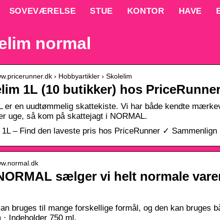
SOVEVÆRELSE
STUE
KONTOR
HAVE
elim normal
ww.pricerunner.dk › Hobbyartikler › Skolelim
lim 1L (10 butikker) hos PriceRunner 
r en uudtømmelig skattekiste. Vi har både kendte mærkevar
er uge, så kom på skattejagt i NORMAL.
 1L – Find den laveste pris hos PriceRunner ✓ Sammenlign p
ww.normal.dk
ORMAL sælger vi helt normale varer 
an bruges til mange forskellige formål, og den kan bruges b
 · Indeholder 750 ml.