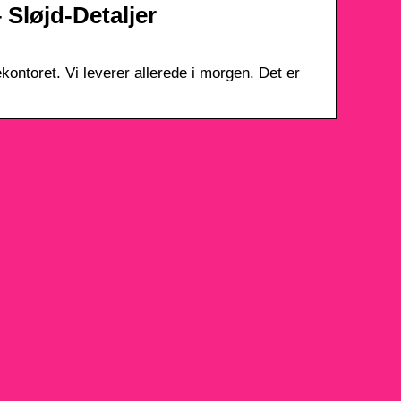
– Sløjd-Detaljer
mekontoret. Vi leverer allerede i morgen. Det er