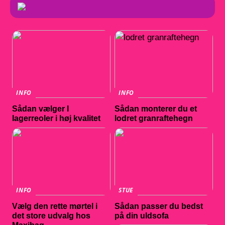
INFO
INFO
Sådan vælger I
Sådan monterer du et
lagerreoler i høj kvalitet
lodret granraftehegn
INFO
STUE
Vælg den rette mørtel i
Sådan passer du bedst
det store udvalg hos
på din uldsofa