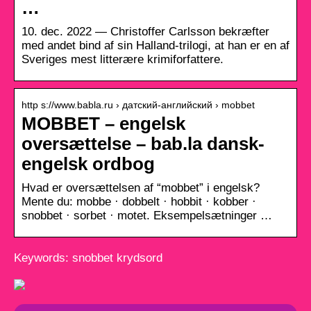
…
10. dec. 2022 — Christoffer Carlsson bekræfter
med andet bind af sin Halland-trilogi, at han er en af
Sveriges mest litterære krimiforfattere.
http s://www.babla.ru › датский-английский › mobbet
MOBBET – engelsk
oversættelse – bab.la dansk-
engelsk ordbog
Hvad er oversættelsen af “mobbet” i engelsk?
Mente du: mobbe · dobbelt · hobbit · kobber ·
snobbet · sorbet · motet. Eksempelsætninger …
Keywords: snobbet krydsord