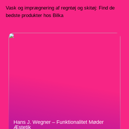
Vask og imprægnering af regntøj og skitøj: Find de
bedste produkter hos Bilka
Hans J. Wegner – Funktionalitet Møder
Æstetik