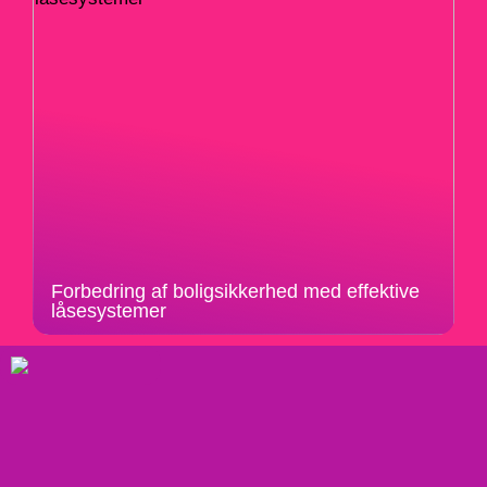
Forbedring af boligsikkerhed med effektive
låsesystemer