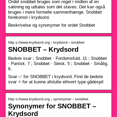
Ordet snobbet bruges som regel i midten af ​​en
sætning og udtales som det staves. Det kan også
bruges i mere formelle sammenhænge. Snobbet
forekomst i krydsord.
Beskrivelse og synonymer for ordet Snobbet
http s://www.krydsord.org › krydsord › snobbet
SNOBBET – Krydsord
Bedste svar ; Snobbet · Fordomsfuld. 11 ; Snobbet
· Partisk. 7 ; Snobbet · Slesk. 5 ; Snobbet · Smålig.
6.
Svar ✅ for SNOBBET i krydsord. Find de bedste
svar ⭐ for at kunne afslutte ethvert type gådespil
http s://www.krydsord.org › synonymer › snobbet
Synonymer for SNOBBET –
Krydsord