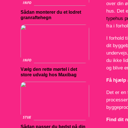
INFO
over din ø
hus. Det 
Sådan monterer du et lodret
granraftehegn
typehus p
fra i forh
I forhold t
dit bygge
undervejs
INFO
du ikke li
og blive 
Vælg den rette mørtel i det
store udvalg hos Maxibag
Få hjælp 
Det er en 
processen
byggepro
STUE
Find dit 
Sådan passer du bedst på din