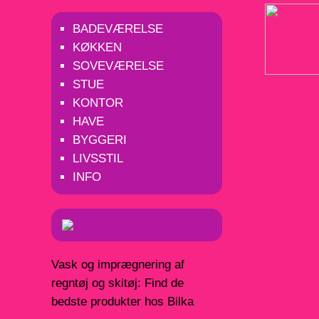
BADEVÆRELSE
KØKKEN
SOVEVÆRELSE
STUE
KONTOR
HAVE
BYGGERI
LIVSSTIL
INFO
Vask og imprægnering af
regntøj og skitøj: Find de
bedste produkter hos Bilka