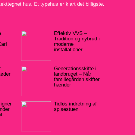
ekttegnet hus. Et typehus er klart det billigste.
e
Effektiv VVS –
Tradition og nybrud i
arl
moderne
installationer
 –
Generationsskifte i
Møder
landbruget – Når
familiegården skifter
hænder
igner
Tidløs indretning af
inder
spisestuen
il