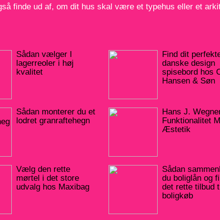
så finde ud af, om dit hus skal være et typehus eller et arkit
Sådan vælger I
Find dit perfekt
lagerreoler i høj
danske design
kvalitet
spisebord hos C
Hansen & Søn
Sådan monterer du et
Hans J. Wegner
lodret granraftehegn
Funktionalitet 
Æstetik
Vælg den rette
Sådan sammenl
mørtel i det store
du boliglån og f
udvalg hos Maxibag
det rette tilbud t
boligkøb