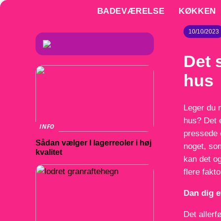
BADEVÆRELSE
KØKKEN
10/10/2023
Det 
hus
Leger du 
hus? Det 
INFO
pressede 
Sådan vælger I lagerreoler i høj
noget, som
kvalitet
kan det o
flere fakt
Dan dig e
Det allerf