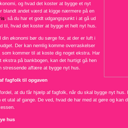
konomi, og hvad det koster at bygge et nyt
er blandt andet værd at kigge nærmere på en
ris
, så du har et godt udgangspunkt i at gå ud
old til, hvad det koster at bygge et helt nyt hus.
il din økonomi bør du sørge for, at der er luft i
budget. Der kan nemlig komme overraskelser
, som kommer til at koste dig noget ekstra. Har
dt ekstra på bankbogen, kan det hurtigt gå hen
en stressende affære at bygge nyt hus.
af fagfolk til opgaven
fordel, at du får hjælp af fagfolk, når du skal bygge nyt hu
 et utal af gange. De ved, hvad de har med at gøre og kan d
cessen.
nye hus