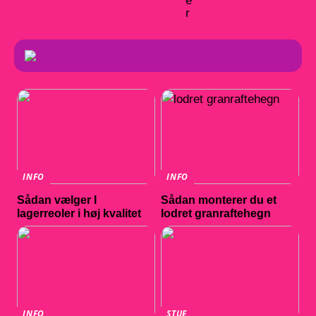
e
r
INFO
INFO
Sådan vælger I
Sådan monterer du et
lagerreoler i høj kvalitet
lodret granraftehegn
INFO
STUE