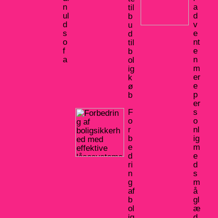
n
a
til
ul
d
b
d
v
u
s
e
d
o
nt
til
f
e
b
a
n
ol
m
ig
er
k
e
ø
p
b
er
F
s
o
o
r
nl
b
ig
e
m
d
e
ri
d
n
s
g
m
af
å
b
gl
ol
æ
ig
d