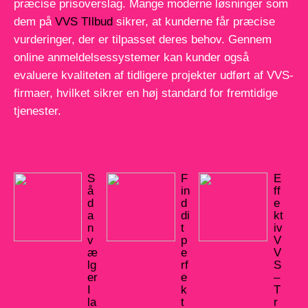
præcise prisoverslag. Mange moderne løsninger som
dem på
VVS TIlbud
sikrer, at kunderne får præcise
vurderinger, der er tilpasset deres behov. Gennem
online anmeldelsessystemer kan kunder også
evaluere kvaliteten af tidligere projekter udført af VVS-
firmaer, hvilket sikrer en høj standard for fremtidige
tjenester.
S
F
E
å
in
ff
d
d
e
a
di
kt
n
t
iv
v
p
V
æ
e
V
lg
rf
S
er
e
–
I
k
T
la
t
r