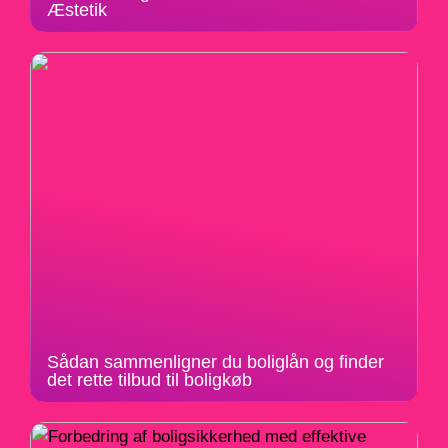
Æstetik
Sådan sammenligner du boliglån og finder
det rette tilbud til boligkøb