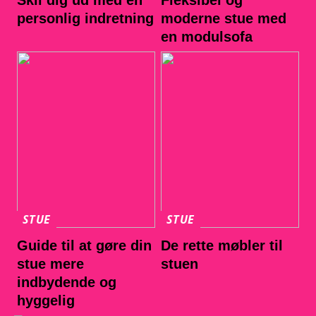
Skil dig ud med en
Fleksibel og
personlig indretning
moderne stue med
en modulsofa
STUE
STUE
Guide til at gøre din
De rette møbler til
stue mere
stuen
indbydende og
hyggelig